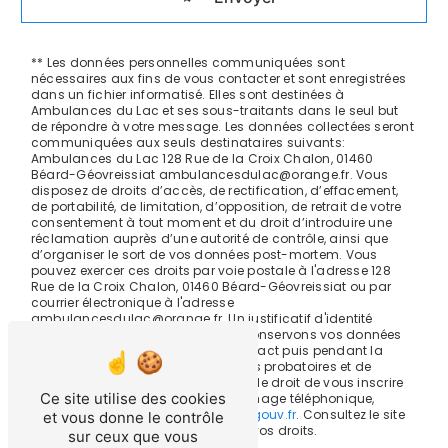
** Les données personnelles communiquées sont
nécessaires aux fins de vous contacter et sont enregistrées
dans un fichier informatisé. Elles sont destinées à
Ambulances du Lac et ses sous-traitants dans le seul but
de répondre à votre message. Les données collectées seront
communiquées aux seuls destinataires suivants:
Ambulances du Lac 128 Rue de la Croix Chalon, 01460
Béard-Géovreissiat ambulancesdulac@orange.fr. Vous
disposez de droits d’accès, de rectification, d’effacement,
de portabilité, de limitation, d’opposition, de retrait de votre
consentement à tout moment et du droit d’introduire une
réclamation auprès d’une autorité de contrôle, ainsi que
d’organiser le sort de vos données post-mortem. Vous
pouvez exercer ces droits par voie postale à l'adresse 128
Rue de la Croix Chalon, 01460 Béard-Géovreissiat ou par
courrier électronique à l'adresse
ambulancesdulac@orange.fr. Un justificatif d'identité
pourra vous être demandé. Nous conservons vos données
pendant la période de prise de contact puis pendant la
durée de prescription légale aux fins probatoires et de
gestion des contentieux. Vous avez le droit de vous inscrire
Ce site utilise des cookies
sur la liste d'opposition au démarchage téléphonique,
disponible à cette adresse:
Bloctel.gouv.fr
. Consultez le site
et vous donne le contrôle
cnil.fr pour plus d’informations sur vos droits.
sur ceux que vous